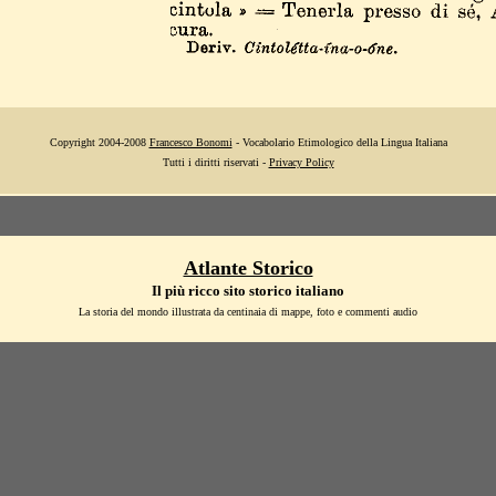
Copyright 2004-2008
Francesco Bonomi
- Vocabolario Etimologico della Lingua Italiana
Tutti i diritti riservati -
Privacy Policy
Atlante Storico
Il più ricco sito storico italiano
La storia del mondo illustrata da centinaia di mappe, foto e commenti audio