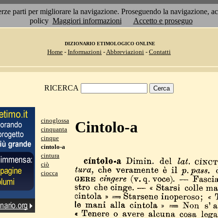
 terze parti per migliorare la navigazione. Proseguendo la navigazione, 
policy
Maggiori informazioni
Accetto e proseguo
DIZIONARIO ETIMOLOGICO ONLINE
Home
-
Informazioni
-
Abbreviazioni
-
Contatti
RICERCA
cinoglossa
Cintolo-a
cinquanta
cinque
cintolo-a
cintura
ciò
ciocca