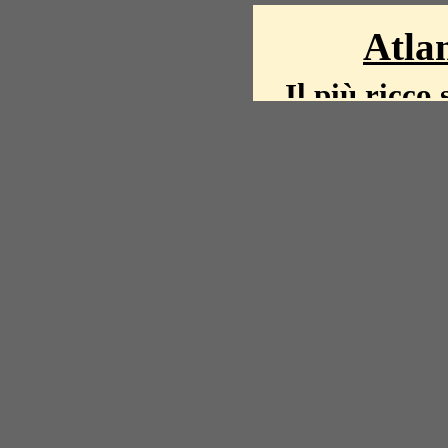
Atlan
Il più ricco 
La storia del mond
mappe, fot