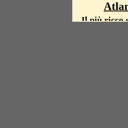
Atlan
Il più ricco 
La storia del mond
mappe, fot