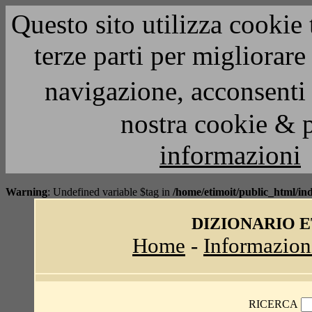
Questo sito utilizza cookie 
terze parti per migliorar
navigazione, acconsenti 
nostra cookie & 
informazioni
Warning
: Undefined variable $tag in
/home/etimoit/public_html/in
DIZIONARIO 
Home
-
Informazion
RICERCA