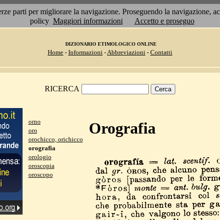
 terze parti per migliorare la navigazione. Proseguendo la navigazione, 
policy
Maggiori informazioni
Accetto e proseguo
DIZIONARIO ETIMOLOGICO ONLINE
Home
-
Informazioni
-
Abbreviazioni
-
Contatti
RICERCA
orno
Orografia
oro
orochicco, orichicco
orografia
orologio
oroscopia
oroscopo