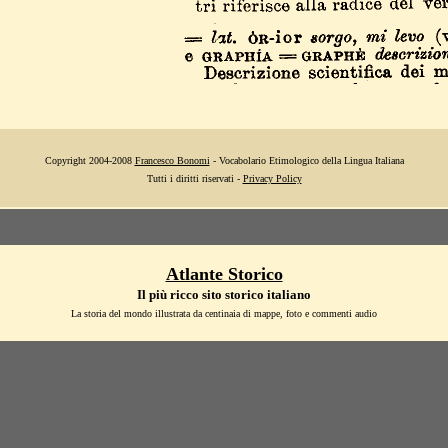
Copyright 2004-2008
Francesco Bonomi
- Vocabolario Etimologico della Lingua Italiana
Tutti i diritti riservati -
Privacy Policy
Atlante Storico
Il più ricco sito storico italiano
La storia del mondo illustrata da centinaia di mappe, foto e commenti audio