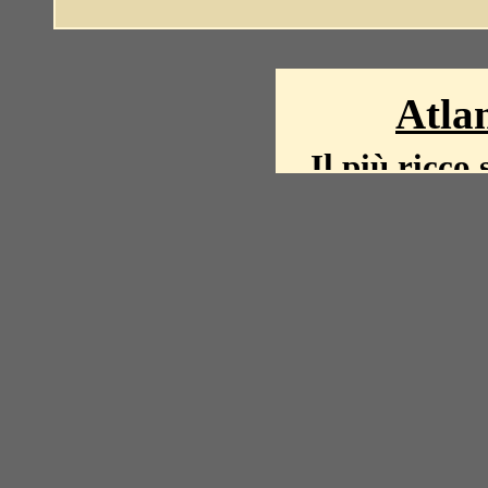
Atlan
Il più ricco 
La storia del mond
mappe, fot