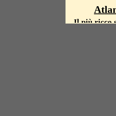
Atlan
Il più ricco 
La storia del mond
mappe, fot