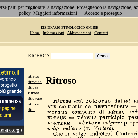
 terze parti per migliorare la navigazione. Proseguendo la navigazione, 
policy
Maggiori informazioni
Accetto e proseguo
DIZIONARIO ETIMOLOGICO ONLINE
Home
-
Informazioni
-
Abbreviazioni
-
Contatti
RICERCA
ritratto
Ritroso
ritrecine
ritrosa
ritroso
ritrovare
ritrovo
ritto