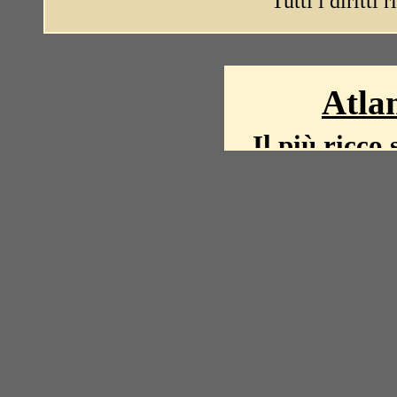
Tutti i diritti 
Atlan
Il più ricco 
La storia del mond
mappe, fot