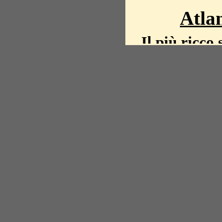
Atlan
Il più ricco 
La storia del mond
mappe, fot