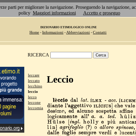
 terze parti per migliorare la navigazione. Proseguendo la navigazione, 
policy
Maggiori informazioni
Accetto e proseguo
DIZIONARIO ETIMOLOGICO ONLINE
Home
-
Informazioni
-
Abbreviazioni
-
Contatti
RICERCA
leccare
Leccio
leccato
lecchino
leccio
lecco
leccone
leccornia