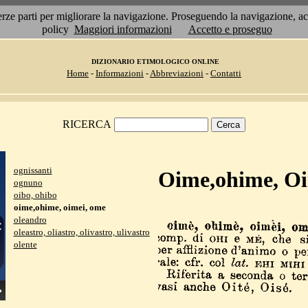
 terze parti per migliorare la navigazione. Proseguendo la navigazione, 
policy
Maggiori informazioni
Accetto e proseguo
DIZIONARIO ETIMOLOGICO ONLINE
Home
-
Informazioni
-
Abbreviazioni
-
Contatti
RICERCA
ognissanti
Oime,ohime, O
ognuno
oibo, ohibo
oime,ohime, oimei, ome
oleandro
oleastro, oliastro, olivastro, ulivastro
olente