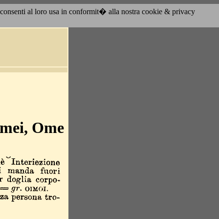
acconsenti al loro usa in conformit� alla nostra cookie & privacy
imei, Ome