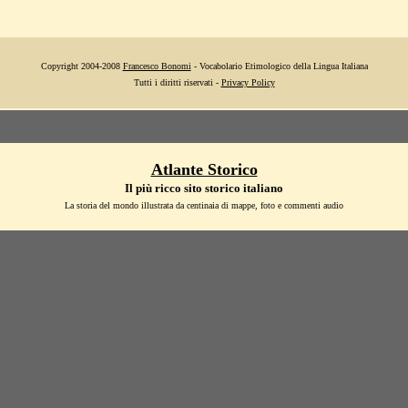
Copyright 2004-2008
Francesco Bonomi
- Vocabolario Etimologico della Lingua Italiana
Tutti i diritti riservati -
Privacy Policy
Atlante Storico
Il più ricco sito storico italiano
La storia del mondo illustrata da centinaia di mappe, foto e commenti audio