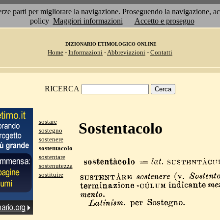
 terze parti per migliorare la navigazione. Proseguendo la navigazione, 
policy
Maggiori informazioni
Accetto e proseguo
DIZIONARIO ETIMOLOGICO ONLINE
Home
-
Informazioni
-
Abbreviazioni
-
Contatti
RICERCA
sostare
Sostentacolo
sostegno
sostenere
sostentacolo
sostentare
sostenutezza
sostituire