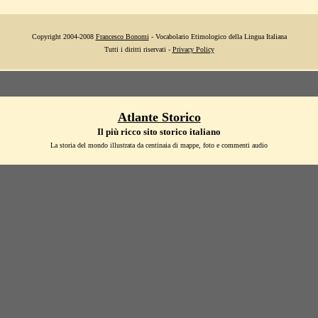
Copyright 2004-2008
Francesco Bonomi
- Vocabolario Etimologico della Lingua Italiana
Tutti i diritti riservati -
Privacy Policy
Atlante Storico
Il più ricco sito storico italiano
La storia del mondo illustrata da centinaia di mappe, foto e commenti audio