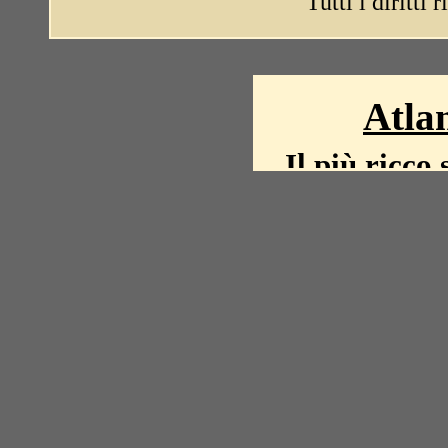
Tutti i diritti 
Atlan
Il più ricco 
La storia del mond
mappe, fot