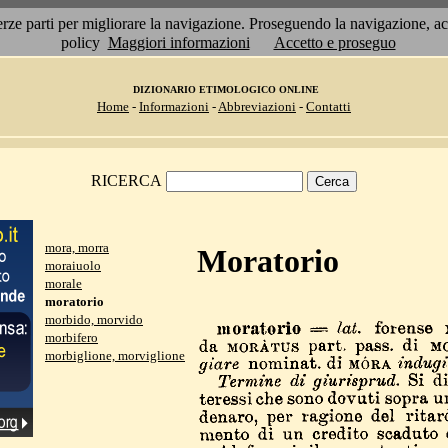
 terze parti per migliorare la navigazione. Proseguendo la navigazione, 
policy
Maggiori informazioni
Accetto e proseguo
DIZIONARIO ETIMOLOGICO ONLINE
Home
-
Informazioni
-
Abbreviazioni
-
Contatti
RICERCA
mora, morra
Moratorio
moraiuolo
morale
moratorio
morbido, morvido
morbifero
morbiglione, morviglione