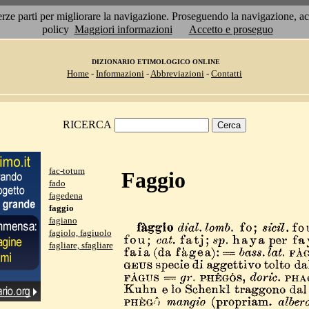
 terze parti per migliorare la navigazione. Proseguendo la navigazione, 
policy
Maggiori informazioni
Accetto e proseguo
DIZIONARIO ETIMOLOGICO ONLINE
Home
-
Informazioni
-
Abbreviazioni
-
Contatti
RICERCA
fac-totum
Faggio
fado
fagedena
faggio
fagiano
fagiolo, fagiuolo
fagliare, sfagliare