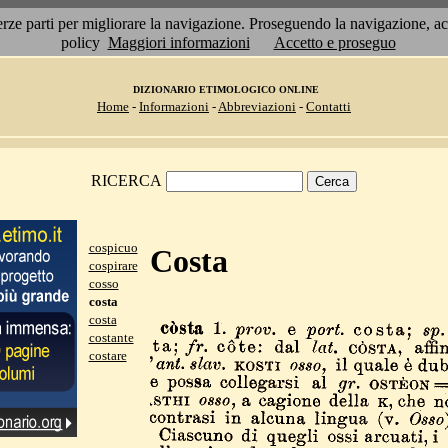
 terze parti per migliorare la navigazione. Proseguendo la navigazione, 
policy
Maggiori informazioni
Accetto e proseguo
DIZIONARIO ETIMOLOGICO ONLINE
Home
-
Informazioni
-
Abbreviazioni
-
Contatti
RICERCA
cospicuo
Costa
cospirare
cosso
costa
costa
costante
costare