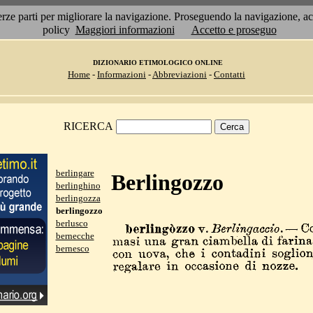
 terze parti per migliorare la navigazione. Proseguendo la navigazione, 
policy
Maggiori informazioni
Accetto e proseguo
DIZIONARIO ETIMOLOGICO ONLINE
Home
-
Informazioni
-
Abbreviazioni
-
Contatti
RICERCA
berlingare
Berlingozzo
berlinghino
berlingozza
berlingozzo
berlusco
bernecche
bernesco