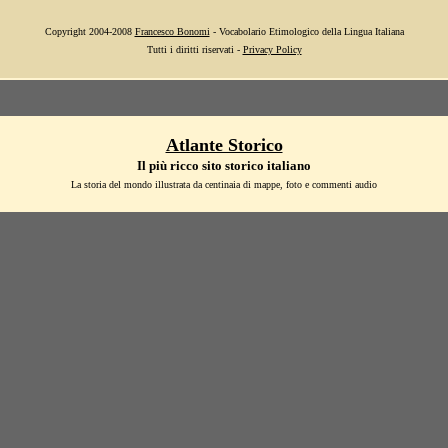
Copyright 2004-2008
Francesco Bonomi
- Vocabolario Etimologico della Lingua Italiana
Tutti i diritti riservati -
Privacy Policy
Atlante Storico
Il più ricco sito storico italiano
La storia del mondo illustrata da centinaia di mappe, foto e commenti audio