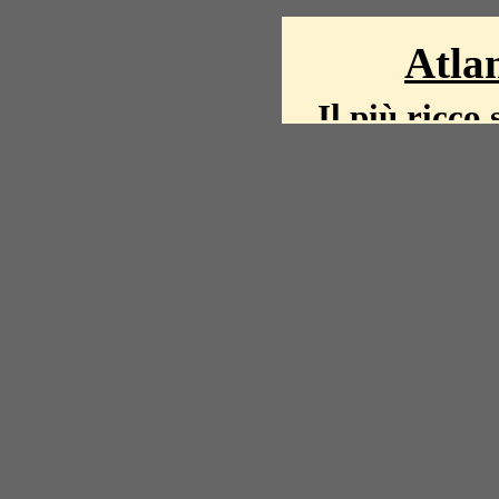
Atlan
Il più ricco 
La storia del mond
mappe, fot