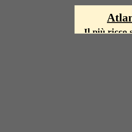
Atlan
Il più ricco 
La storia del mond
mappe, fot