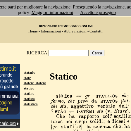
 terze parti per migliorare la navigazione. Proseguendo la navigazione, 
policy
Maggiori informazioni
Accetto e proseguo
DIZIONARIO ETIMOLOGICO ONLINE
Home
-
Informazioni
-
Abbreviazioni
-
Contatti
RICERCA
statario
Statico
state
statere, staterò
statico
statino
statista
statistica