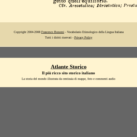
Copyright 2004-2008
Francesco Bonomi
- Vocabolario Etimologico della Lingua Italiana
Tutti i diritti riservati -
Privacy Policy
Atlante Storico
Il più ricco sito storico italiano
La storia del mondo illustrata da centinaia di mappe, foto e commenti audio