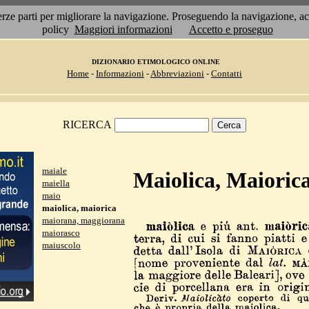
 terze parti per migliorare la navigazione. Proseguendo la navigazione, 
policy
Maggiori informazioni
Accetto e proseguo
DIZIONARIO ETIMOLOGICO ONLINE
Home
-
Informazioni
-
Abbreviazioni
-
Contatti
RICERCA
maiale
Maiolica, Maioric
maiella
maio
maiolica, maiorica
maiorana, maggiorana
maiorasco
maiuscolo