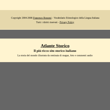
Copyright 2004-2008
Francesco Bonomi
- Vocabolario Etimologico della Lingua Italiana
Tutti i diritti riservati -
Privacy Policy
Atlante Storico
Il più ricco sito storico italiano
La storia del mondo illustrata da centinaia di mappe, foto e commenti audio