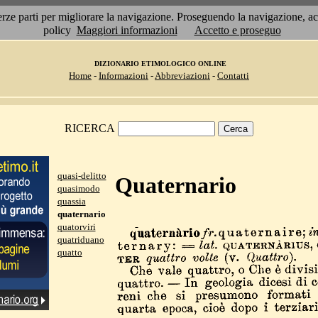
 terze parti per migliorare la navigazione. Proseguendo la navigazione, 
policy
Maggiori informazioni
Accetto e proseguo
DIZIONARIO ETIMOLOGICO ONLINE
Home
-
Informazioni
-
Abbreviazioni
-
Contatti
RICERCA
quasi-delitto
Quaternario
quasimodo
quassia
quaternario
quatorviri
quatriduano
quatto