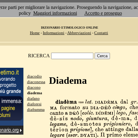
 terze parti per migliorare la navigazione. Proseguendo la navigazione, 
policy
Maggiori informazioni
Accetto e proseguo
DIZIONARIO ETIMOLOGICO ONLINE
Home
-
Informazioni
-
Abbreviazioni
-
Contatti
RICERCA
diacodio
Diadema
diaconessa
diacono
diadema
diafano
diaforesi
diaframma