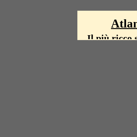
Atlan
Il più ricco 
La storia del mond
mappe, fot