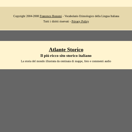
Copyright 2004-2008
Francesco Bonomi
- Vocabolario Etimologico della Lingua Italiana
Tutti i diritti riservati -
Privacy Policy
Atlante Storico
Il più ricco sito storico italiano
La storia del mondo illustrata da centinaia di mappe, foto e commenti audio