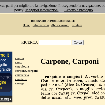
 terze parti per migliorare la navigazione. Proseguendo la navigazione, 
policy
Maggiori informazioni
Accetto e proseguo
DIZIONARIO ETIMOLOGICO ONLINE
Home
-
Informazioni
-
Abbreviazioni
-
Contatti
RICERCA
carpita
Carpone, Carponi
carpo
carpologia
carpone, carponi
carrareccia
carratello
carrega