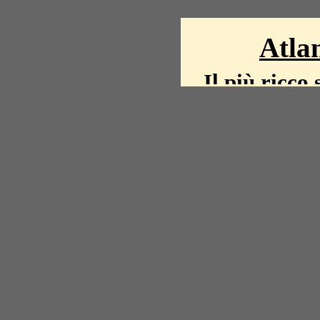
Atlan
Il più ricco 
La storia del mond
mappe, fot