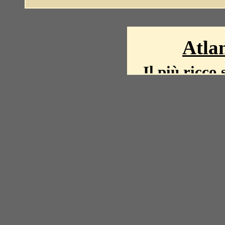
Atlan
Il più ricco 
La storia del mond
mappe, fot