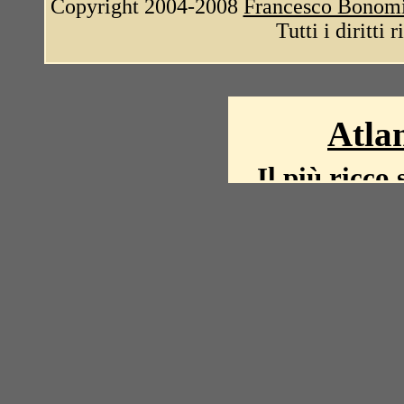
Copyright 2004-2008
Francesco Bonom
Tutti i diritti 
Atlan
Il più ricco 
La storia del mond
mappe, fot