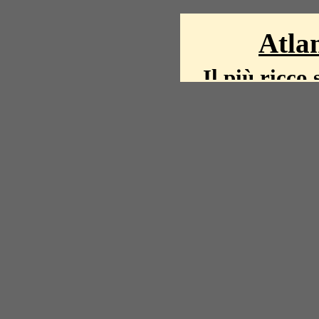
Atlan
Il più ricco 
La storia del mond
mappe, fot