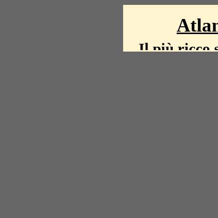
Atlan
Il più ricco 
La storia del mond
mappe, fot