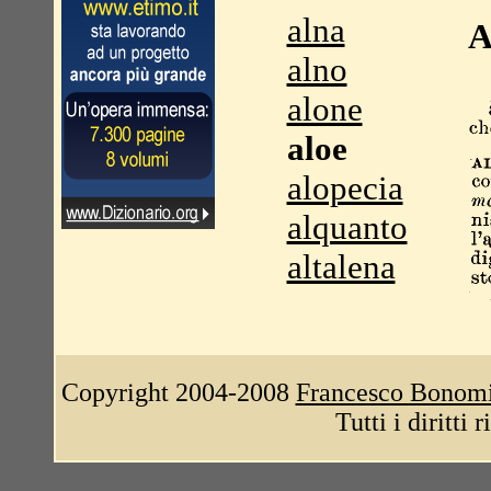
alna
A
alno
alone
aloe
alopecia
alquanto
altalena
Copyright 2004-2008
Francesco Bonom
Tutti i diritti 