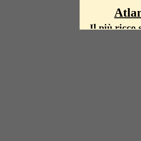
Atlan
Il più ricco 
La storia del mond
mappe, fot