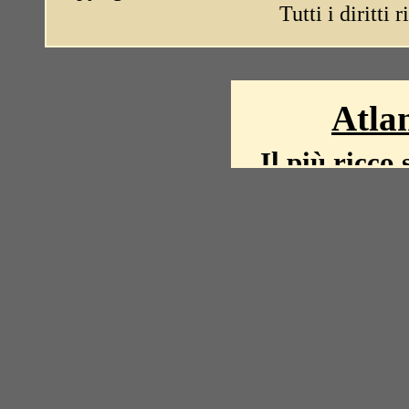
Tutti i diritti 
Atlan
Il più ricco 
La storia del mond
mappe, fot