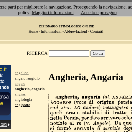
 terze parti per migliorare la navigazione. Proseguendo la navigazione, 
policy
Maggiori informazioni
Accetto e proseguo
DIZIONARIO ETIMOLOGICO ONLINE
Home
-
Informazioni
-
Abbreviazioni
-
Contatti
RICERCA
angelico
Angheria, Angaria
angelo, angiolo
angere
angheria, angaria
angina
angiologia
angiporto