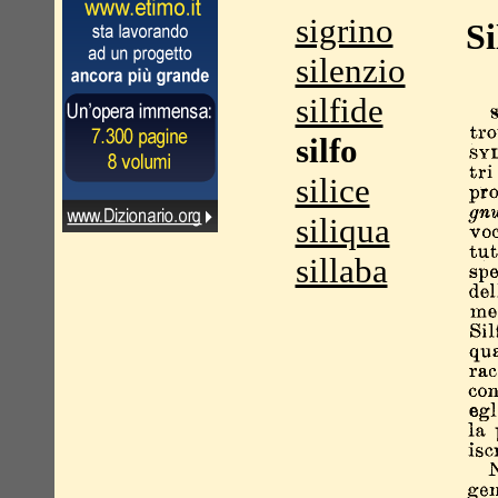
sigrino
Si
silenzio
silfide
silfo
silice
siliqua
sillaba