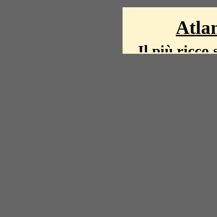
Atlan
Il più ricco 
La storia del mond
mappe, fot