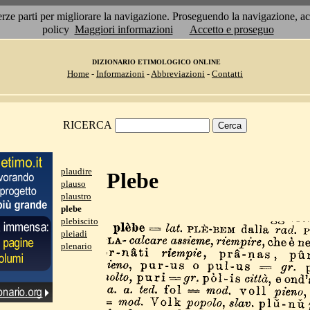
 terze parti per migliorare la navigazione. Proseguendo la navigazione, 
policy
Maggiori informazioni
Accetto e proseguo
DIZIONARIO ETIMOLOGICO ONLINE
Home
-
Informazioni
-
Abbreviazioni
-
Contatti
RICERCA
plaudire
Plebe
plauso
plaustro
plebe
plebiscito
pleiadi
plenario