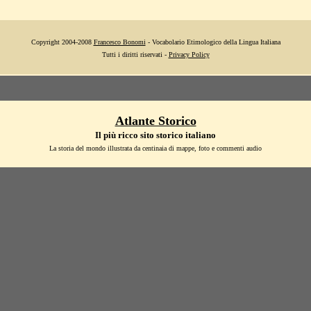
Copyright 2004-2008
Francesco Bonomi
- Vocabolario Etimologico della Lingua Italiana
Tutti i diritti riservati -
Privacy Policy
Atlante Storico
Il più ricco sito storico italiano
La storia del mondo illustrata da centinaia di mappe, foto e commenti audio