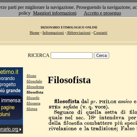
 terze parti per migliorare la navigazione. Proseguendo la navigazione, 
policy
Maggiori informazioni
Accetto e proseguo
DIZIONARIO ETIMOLOGICO ONLINE
Home
-
Informazioni
-
Abbreviazioni
-
Contatti
RICERCA
filone
Filosofista
filosofale
filosofema
filosofista
filosofo
filossera
filotea