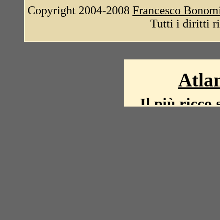
Copyright 2004-2008
Francesco Bonom
Tutti i diritti 
Atlan
Il più ricco 
La storia del mond
mappe, fot