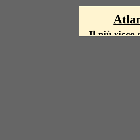
Atlan
Il più ricco 
La storia del mond
mappe, fot