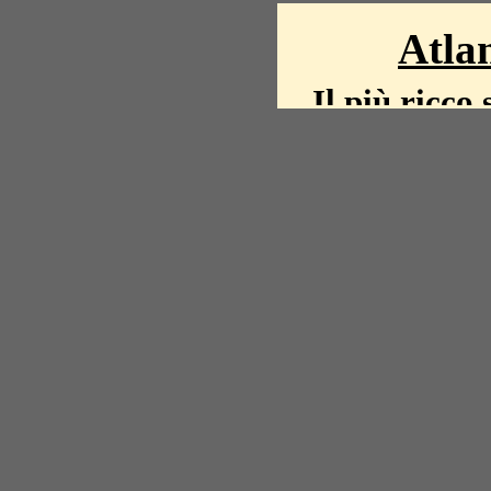
Atlan
Il più ricco 
La storia del mond
mappe, fot