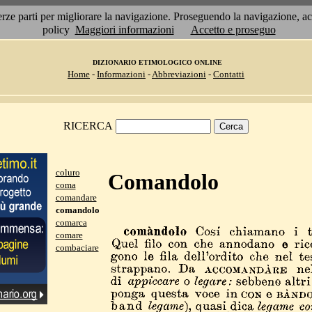
 terze parti per migliorare la navigazione. Proseguendo la navigazione, 
policy
Maggiori informazioni
Accetto e proseguo
DIZIONARIO ETIMOLOGICO ONLINE
Home
-
Informazioni
-
Abbreviazioni
-
Contatti
RICERCA
coluro
Comandolo
coma
comandare
comandolo
comarca
comare
combaciare