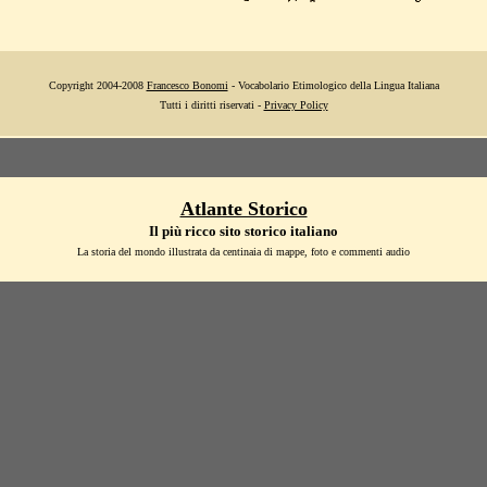
Copyright 2004-2008
Francesco Bonomi
- Vocabolario Etimologico della Lingua Italiana
Tutti i diritti riservati -
Privacy Policy
Atlante Storico
Il più ricco sito storico italiano
La storia del mondo illustrata da centinaia di mappe, foto e commenti audio