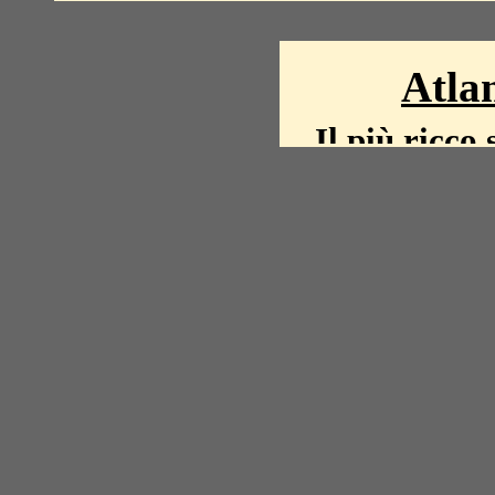
Atlan
Il più ricco 
La storia del mond
mappe, fot