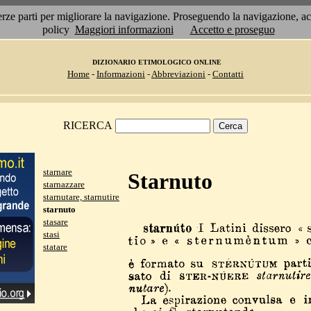
 terze parti per migliorare la navigazione. Proseguendo la navigazione, 
policy
Maggiori informazioni
Accetto e proseguo
DIZIONARIO ETIMOLOGICO ONLINE
Home
-
Informazioni
-
Abbreviazioni
-
Contatti
RICERCA
starnare
Starnuto
starnazzare
starnutare, starnutire
starnuto
stasare
stasi
statare