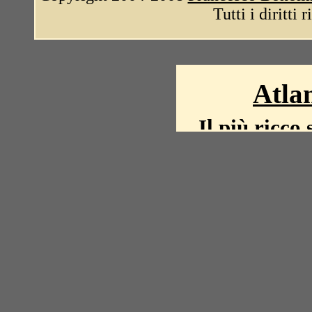
Tutti i diritti 
Atlan
Il più ricco 
La storia del mond
mappe, fot