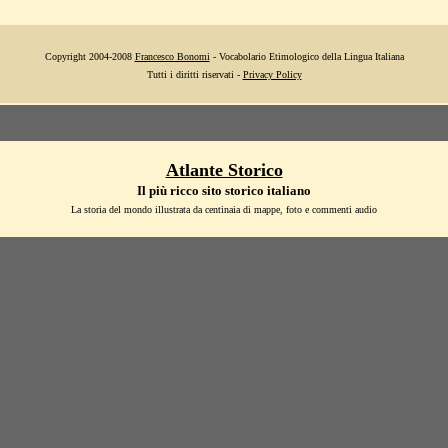
Copyright 2004-2008
Francesco Bonomi
- Vocabolario Etimologico della Lingua Italiana
Tutti i diritti riservati -
Privacy Policy
Atlante Storico
Il più ricco sito storico italiano
La storia del mondo illustrata da centinaia di mappe, foto e commenti audio