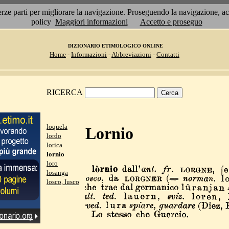
 terze parti per migliorare la navigazione. Proseguendo la navigazione, 
policy
Maggiori informazioni
Accetto e proseguo
DIZIONARIO ETIMOLOGICO ONLINE
Home
-
Informazioni
-
Abbreviazioni
-
Contatti
RICERCA
loquela
Lornio
lordo
lorica
lornio
loro
losanga
losco, Iusco