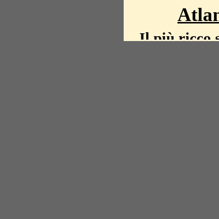
Atlan
Il più ricco 
La storia del mond
mappe, fot