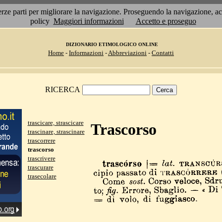
 terze parti per migliorare la navigazione. Proseguendo la navigazione, 
policy
Maggiori informazioni
Accetto e proseguo
DIZIONARIO ETIMOLOGICO ONLINE
Home
-
Informazioni
-
Abbreviazioni
-
Contatti
RICERCA
trascicare, strascicare
Trascorso
trascinare, strascinare
trascorrere
trascorso
trascrivere
trascurare
trasecolare