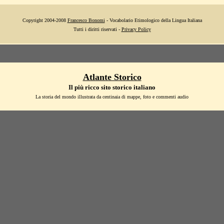
Copyright 2004-2008
Francesco Bonomi
- Vocabolario Etimologico della Lingua Italiana
Tutti i diritti riservati -
Privacy Policy
Atlante Storico
Il più ricco sito storico italiano
La storia del mondo illustrata da centinaia di mappe, foto e commenti audio