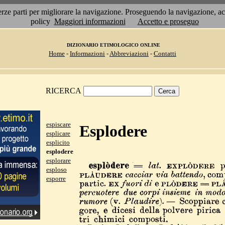
 terze parti per migliorare la navigazione. Proseguendo la navigazione, 
policy
Maggiori informazioni
Accetto e proseguo
DIZIONARIO ETIMOLOGICO ONLINE
Home
-
Informazioni
-
Abbreviazioni
-
Contatti
RICERCA
espiscare
Esplodere
esplicare
esplicito
esplodere
esplorare
esploso
esporre