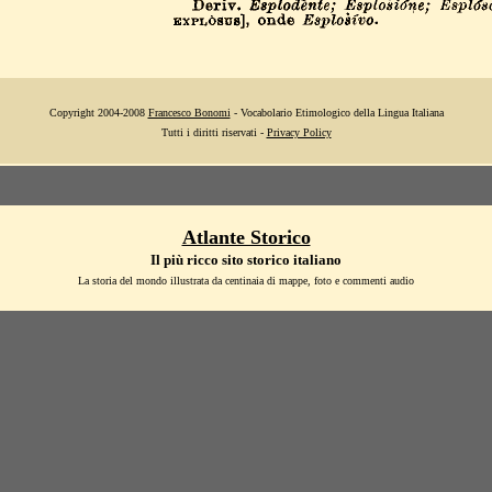
Copyright 2004-2008
Francesco Bonomi
- Vocabolario Etimologico della Lingua Italiana
Tutti i diritti riservati -
Privacy Policy
Atlante Storico
Il più ricco sito storico italiano
La storia del mondo illustrata da centinaia di mappe, foto e commenti audio