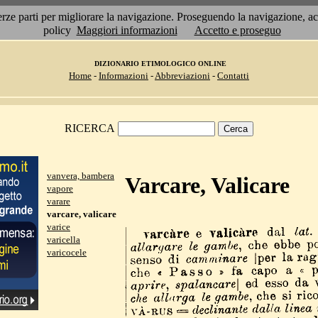
 terze parti per migliorare la navigazione. Proseguendo la navigazione, 
policy
Maggiori informazioni
Accetto e proseguo
DIZIONARIO ETIMOLOGICO ONLINE
Home
-
Informazioni
-
Abbreviazioni
-
Contatti
RICERCA
vanvera, bambera
Varcare, Valicare
vapore
varare
varcare, valicare
varice
varicella
varicocele