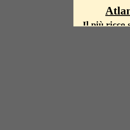
Atlan
Il più ricco 
La storia del mond
mappe, fot